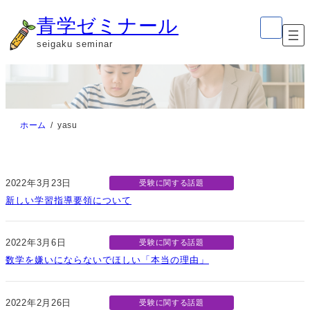
内
ア
青学ゼミナール
イ
容
コ
seigaku seminar
ン
を
リ
ン
ス
ク
キ
ッ
ホーム
yasu
プ
2022年3月23日
受験に関する話題
新しい学習指導要領について
2022年3月6日
受験に関する話題
数学を嫌いにならないでほしい「本当の理由」
2022年2月26日
受験に関する話題