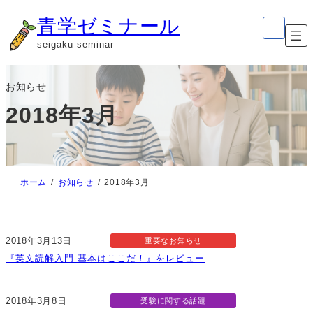
内
ア
青学ゼミナール
イ
容
コ
seigaku seminar
ン
を
リ
ン
ス
ク
お知らせ
キ
2018年3月
ッ
プ
ホーム
お知らせ
2018年3月
2018年3月13日
重要なお知らせ
『英文読解入門 基本はここだ！』をレビュー
2018年3月8日
受験に関する話題