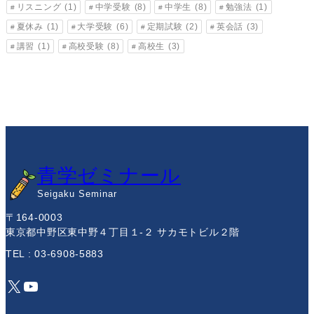
リスニング
(1)
中学受験
(8)
中学生
(8)
勉強法
(1)
夏休み
(1)
大学受験
(6)
定期試験
(2)
英会話
(3)
講習
(1)
高校受験
(8)
高校生
(3)
青学ゼミナール
Seigaku Seminar
〒164-0003
東京都中野区東中野４丁目１-２ サカモトビル２階
TEL : 03-6908-5883
X
YouTube