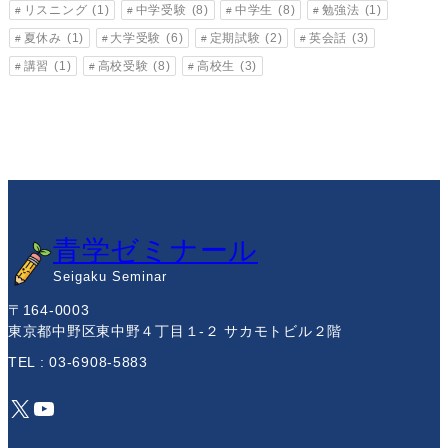
リスニング
(1)
中学受験
(8)
中学生
(8)
勉強法
(1)
夏休み
(1)
大学受験
(6)
定期試験
(2)
英会話
(3)
講習
(1)
高校受験
(8)
高校生
(3)
青学ゼミナール
Seigaku Seminar
〒164-0003
東京都中野区東中野４丁目１-２ サカモトビル２階
TEL : 03-6908-5883
X
YouTube