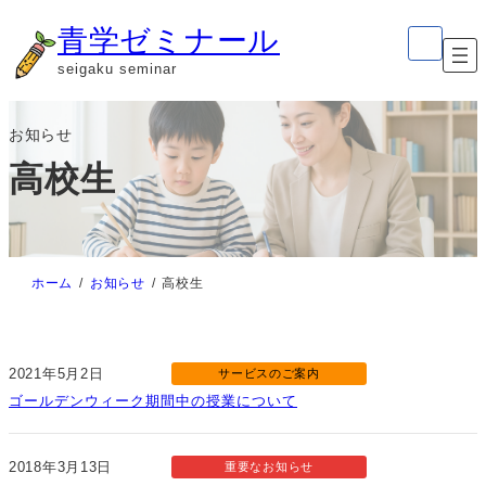
内
ア
青学ゼミナール
イ
容
コ
seigaku seminar
ン
を
リ
ン
ス
ク
お知らせ
キ
高校生
ッ
プ
ホーム
お知らせ
高校生
2021年5月2日
サービスのご案内
ゴールデンウィーク期間中の授業について
2018年3月13日
重要なお知らせ