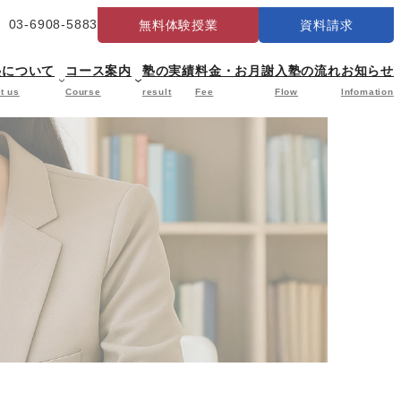
03-6908-5883
無料体験授業
資料請求
塾について
コース案内
塾の実績
料金・お月謝
入塾の流れ
お知らせ
t us
Course
result
Fee
Flow
Infomation