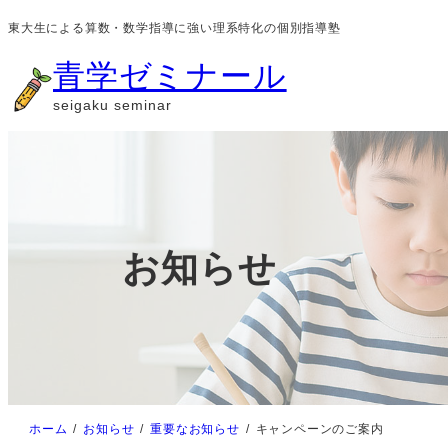
内
東大生による算数・数学指導に強い理系特化の個別指導塾
容
青学ゼミナール
を
seigaku seminar
ス
キ
ッ
プ
お知らせ
ホーム
お知らせ
重要なお知らせ
キャンペーンのご案内