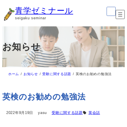
内
ア
青学ゼミナール
イ
容
コ
seigaku seminar
ン
を
リ
ン
ス
ク
キ
お知らせ
ッ
プ
ホーム
お知らせ
受験に関する話題
英検のお勧めの勉強法
英検のお勧めの勉強法
2022年9月19日
yasu
受験に関する話題
英会話