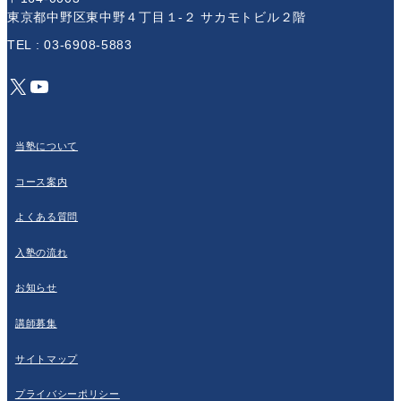
東京都中野区東中野４丁目１-２ サカモトビル２階
TEL : 03-6908-5883
X
YouTube
当塾について
コース案内
よくある質問
入塾の流れ
お知らせ
講師募集
サイトマップ
プライバシーポリシー