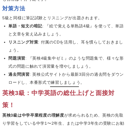
対策方法
5級と同様に筆記試験とリスニングが出題されます。
単語・短文の暗記
: 『絵で覚える単熟語4級』を使って、単語
と文章を覚え込みましょう。
リスニング対策
: 付属のCDを活用し、耳を慣らしておきまし
ょう。
問題演習
: 『英検4級集中ゼミ』のような問題集で、様々な形
式の問題に触れて演習量を増やしましょう。
過去問演習
: 英検公式サイトから最新3回分の過去問をダウン
ロードし、本番形式で練習しましょう。
英検3級：中学英語の総仕上げと面接対
策！
英検3級は中学卒業程度の理解度
が求められるため、英検の先取
り学習をしている中学1〜2年生、または中学3年生の受験にお勧