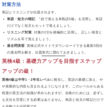
対策方法
筆記とリスニングが出題されます。
単語・短文の暗記
: 『絵で覚える単熟語5級』を活用し、単語
だけでなく短文もセットで覚えましょう。
リスニング対策
: 付属のCDを積極的に活用し、正しい発音と
リズムを耳で覚えましょう。
過去問演習
: 英検公式サイトでダウンロードできる最新3回分
の過去問を解き、出題形式に慣れておきましょう。
英検4級：基礎力アップを目指すステップ
アップの級！
英検4級は中学1・2年生レベル
に相当し、英語の基礎に加え、や
や発展的な内容も含まれるようになります。このレベルからある
程度の英文法の知識が求められますが、合格のためには、必ずし
も文法を完璧にする必要はありません。単語と短文の暗記だけで
も合格は十分可能です。