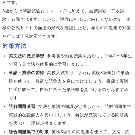
めです。
3級からは筆記試験とリスニングに加えて、面接試験（二次試
験）も課されます。しかし、評価はそれほど厳しくないので、英
検の公式サイトで面接の形式を確認したり、専用の問題集で対策
を行えば十分対応できます。
対策方法
英文法の徹底学習
: 参考書や動画授業を活用し、中学1〜3年生
で習う英文法を体系的に学習しましょう。
単語・熟語の習得
: 高校入試向け、または英検3級向けの単語
帳を使って、豊富な語彙力を身につけましょう。書店で実際
に手に取って、自分に合った単語帳を見つけるのがおすすめ
です。
読解問題演習
: 文法と単語の知識が定着したら、読解問題集で
実践的な読解力を養いましょう。解説が充実している問題集
を選ぶと、理解が深まります。
総合問題集での対策
: 英検3級用の問題集を使って、文法、読