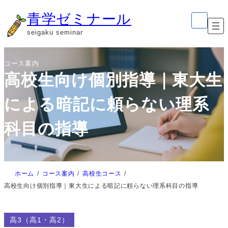
内
ア
青学ゼミナール
イ
容
コ
seigaku seminar
ン
を
リ
ン
ス
ク
コース案内
キ
高校生向け個別指導｜東大生
ッ
プ
による暗記に頼らない理系
科目の指導
ホーム
コース案内
高校生コース
高校生向け個別指導｜東大生による暗記に頼らない理系科目の指導
高3（高1・高2）