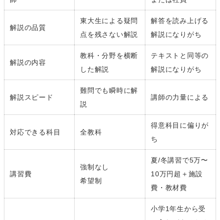
東大生による疑問
解答を読み上げる
解説の品質
点を残さない解説
解説になりがち
教科・分野を横断
テキストと同等の
解説の内容
した解説
解説になりがち
難問でも瞬時に解
解説スピード
講師の力量による
説
得意科目に偏りが
対応できる科目
全教科
ち
夏/冬講習で5万〜
強制なし
講習費
10万円超＋施設
希望制
費・教材費
小学1年生から受